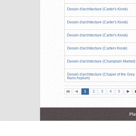
Dessin d'architecture (Carter's Kiosk)
Dessin d'architecture (Carter's Kiosk)
Dessin d'architecture (Carter's Kiosk)
Dessin d'architecture (Carters Kiosk)
Dessin d'architecture (Champlain Market)
Dessin d'architecture (Chapel of the Grey
Nuns Asylum)
Page
(page
Page
Page
Page
Page
1
Première
2
Page
3
4
5
actuelle)
page
précédente
suiva
Pla