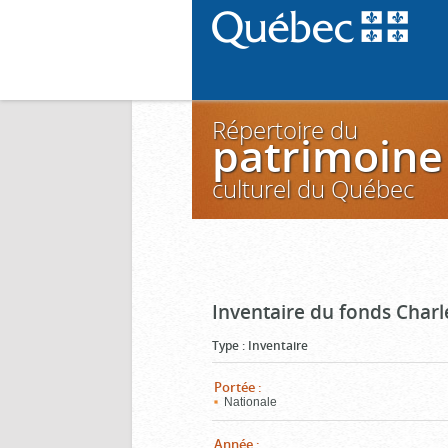
Répertoire du
patrimoine
culturel du Québec
Inventaire du fonds Charl
Type
:
Inventaire
Portée
:
Nationale
Année
: