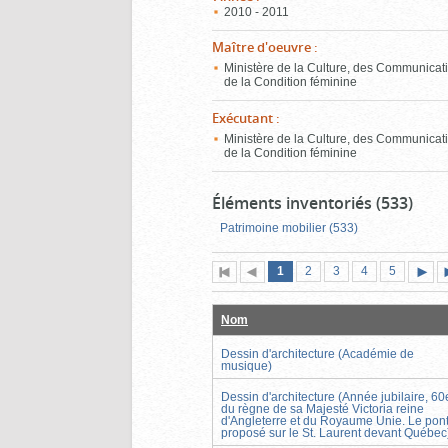
2010 - 2011
Maître d'oeuvre
:
Ministère de la Culture, des Communicati
de la Condition féminine
Exécutant
:
Ministère de la Culture, des Communicati
de la Condition féminine
Éléments inventoriés (533)
Patrimoine mobilier (533)
Page
(page
Page
Page
Page
Page
1
Première
2
Page
3
4
5
actuelle)
page
précédente
suiva
Nom
Dessin d'architecture (Académie de
musique)
Dessin d'architecture (Année jubilaire, 60
du règne de sa Majesté Victoria reine
d'Angleterre et du Royaume Unie. Le pon
proposé sur le St. Laurent devant Québec