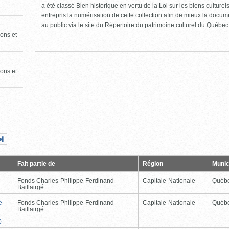
a été classé Bien historique en vertu de la Loi sur les biens culture
entrepris la numérisation de cette collection afin de mieux la docume
au public via le site du Répertoire du patrimoine culturel du Québec
ons et
ons et
Page
Dernière
nte
page
Fait partie de
Région
Munic
Fonds Charles-Philippe-Ferdinand-
Capitale-Nationale
Québ
Baillairgé
e
Fonds Charles-Philippe-Ferdinand-
Capitale-Nationale
Québ
Baillairgé
t
)