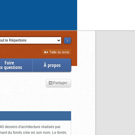
ction
Augmenter
Taille du texte
la
Foire
À propos
ux questions
Partager
0 dessins d'architecture réalisés par
enant du fonds crée en son nom. Le fonds