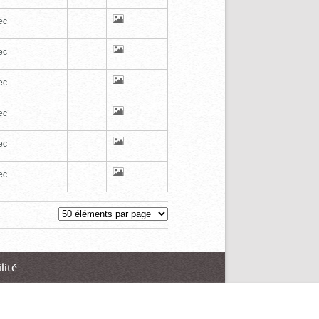
ec
ec
ec
ec
ec
ec
lité