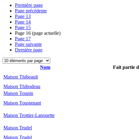
Première page
Page précédente
Page
13
Page
14
Page
15
Page
16
(page actuelle)
Page
17
Page suivante
Dernière page
Nom
Fait partie 
Maison Thibeault
Maison Thibodeau
Maison Toupin
Maison Tousignant
Maison Trottier-Lanouette
Maison Trudel
Maison Trudel