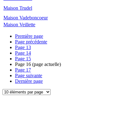
Maison Trudel
Maison Vadeboncoeur
Maison Veillette
Première page
Page précédente
Page
13
Page
14
Page
15
Page
16
(page actuelle)
Page
17
Page suivante
Dernière page