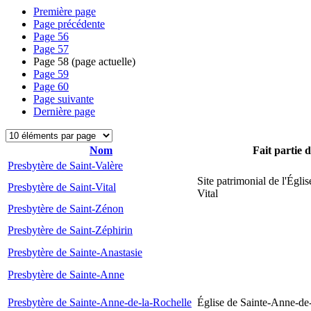
Première page
Page précédente
Page
56
Page
57
Page
58
(page actuelle)
Page
59
Page
60
Page suivante
Dernière page
Nom
Fait partie 
Presbytère de Saint-Valère
Site patrimonial de l'Églis
Presbytère de Saint-Vital
Vital
Presbytère de Saint-Zénon
Presbytère de Saint-Zéphirin
Presbytère de Sainte-Anastasie
Presbytère de Sainte-Anne
Presbytère de Sainte-Anne-de-la-Rochelle
Église de Sainte-Anne-de