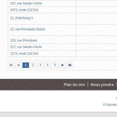
207, rue Sainte-Cécile
2072, route 132 Est
21, Petit Rang 3
21, rue Principale Ouest
215, rue Principale
217, rue Sainte-Cécile
2175, route 132 Est
Page
(page
Page
Page
Page
Page
1
Première
2
Page
3
4
5
Page
Dernière
actuelle)
page
précédente
suivante
page
Plan du site
Nous joindre
© Gouver