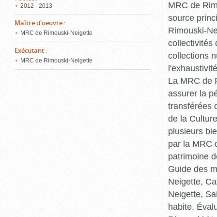
MRC de Rimou
2012 - 2013
source princ
Maître d'oeuvre
:
Rimouski-Nei
MRC de Rimouski-Neigette
collectivité
Exécutant
:
collections 
MRC de Rimouski-Neigette
l'exhaustivit
La MRC de Ri
assurer la p
transférées 
de la Cultur
plusieurs bi
par la MRC d
patrimoine d
Guide des ma
Neigette, C
Neigette, Sa
habite, Éval