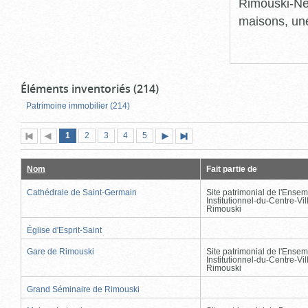
Rimouski-Nei
maisons, une
Éléments inventoriés (214)
Patrimoine immobilier (214)
Page
(page
Page
Page
Page
Page
1
Première
2
Page
3
4
5
Page
Dernière
actuelle)
page
précédente
suivante
page
Nom
Fait partie de
Cathédrale de Saint-Germain
Site patrimonial de l'Ensem
Institutionnel-du-Centre-Vil
Rimouski
Église d'Esprit-Saint
Gare de Rimouski
Site patrimonial de l'Ensem
Institutionnel-du-Centre-Vil
Rimouski
Grand Séminaire de Rimouski