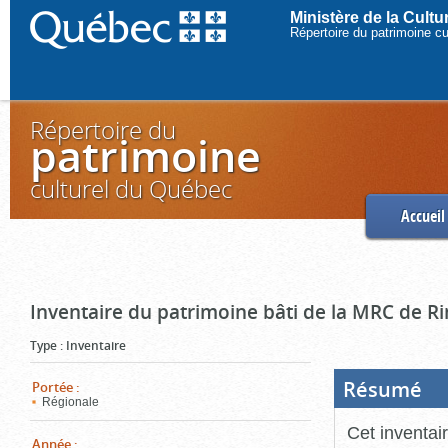
Ministère de la Cult
Répertoire du patrimoine c
Répertoire du
patrimoine
culturel du Québec
Accueil
Inventaire du patrimoine bâti de la MRC de R
Type
:
Inventaire
Résumé
(Boi
Portée
:
ouve
Régionale
cliq
pou
Cet inventai
ferm
Année
: