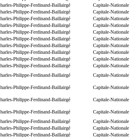
arles-Philippe-Ferdinand-Baillairgé
Capitale-Nationale
arles-Philippe-Ferdinand-Baillairgé
Capitale-Nationale
arles-Philippe-Ferdinand-Baillairgé
Capitale-Nationale
arles-Philippe-Ferdinand-Baillairgé
Capitale-Nationale
arles-Philippe-Ferdinand-Baillairgé
Capitale-Nationale
arles-Philippe-Ferdinand-Baillairgé
Capitale-Nationale
arles-Philippe-Ferdinand-Baillairgé
Capitale-Nationale
arles-Philippe-Ferdinand-Baillairgé
Capitale-Nationale
arles-Philippe-Ferdinand-Baillairgé
Capitale-Nationale
arles-Philippe-Ferdinand-Baillairgé
Capitale-Nationale
arles-Philippe-Ferdinand-Baillairgé
Capitale-Nationale
arles-Philippe-Ferdinand-Baillairgé
Capitale-Nationale
arles-Philippe-Ferdinand-Baillairgé
Capitale-Nationale
arles-Philippe-Ferdinand-Baillairgé
Capitale-Nationale
arles-Philippe-Ferdinand-Baillairgé
Capitale-Nationale
arles-Philippe-Ferdinand-Baillairgé
Capitale-Nationale
arles-Philippe-Ferdinand-Baillairgé
Capitale-Nationale