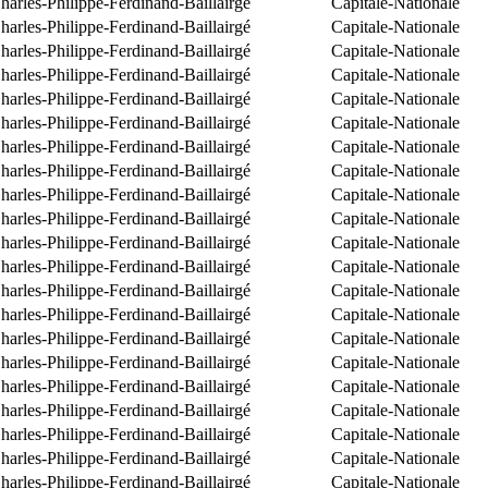
arles-Philippe-Ferdinand-Baillairgé
Capitale-Nationale
arles-Philippe-Ferdinand-Baillairgé
Capitale-Nationale
arles-Philippe-Ferdinand-Baillairgé
Capitale-Nationale
arles-Philippe-Ferdinand-Baillairgé
Capitale-Nationale
arles-Philippe-Ferdinand-Baillairgé
Capitale-Nationale
arles-Philippe-Ferdinand-Baillairgé
Capitale-Nationale
arles-Philippe-Ferdinand-Baillairgé
Capitale-Nationale
arles-Philippe-Ferdinand-Baillairgé
Capitale-Nationale
arles-Philippe-Ferdinand-Baillairgé
Capitale-Nationale
arles-Philippe-Ferdinand-Baillairgé
Capitale-Nationale
arles-Philippe-Ferdinand-Baillairgé
Capitale-Nationale
arles-Philippe-Ferdinand-Baillairgé
Capitale-Nationale
arles-Philippe-Ferdinand-Baillairgé
Capitale-Nationale
arles-Philippe-Ferdinand-Baillairgé
Capitale-Nationale
arles-Philippe-Ferdinand-Baillairgé
Capitale-Nationale
arles-Philippe-Ferdinand-Baillairgé
Capitale-Nationale
arles-Philippe-Ferdinand-Baillairgé
Capitale-Nationale
arles-Philippe-Ferdinand-Baillairgé
Capitale-Nationale
arles-Philippe-Ferdinand-Baillairgé
Capitale-Nationale
arles-Philippe-Ferdinand-Baillairgé
Capitale-Nationale
arles-Philippe-Ferdinand-Baillairgé
Capitale-Nationale