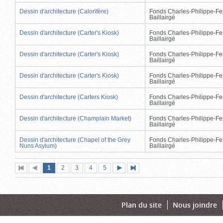
Dessin d'architecture (Calorifère)
Fonds Charles-Philippe-Fe
Baillairgé
Dessin d'architecture (Carter's Kiosk)
Fonds Charles-Philippe-Fe
Baillairgé
Dessin d'architecture (Carter's Kiosk)
Fonds Charles-Philippe-Fe
Baillairgé
Dessin d'architecture (Carter's Kiosk)
Fonds Charles-Philippe-Fe
Baillairgé
Dessin d'architecture (Carters Kiosk)
Fonds Charles-Philippe-Fe
Baillairgé
Dessin d'architecture (Champlain Market)
Fonds Charles-Philippe-Fe
Baillairgé
Dessin d'architecture (Chapel of the Grey
Fonds Charles-Philippe-Fe
Nuns Asylum)
Baillairgé
Page
(page
Page
Page
Page
Page
1
Première
2
Page
3
4
5
Page
Dernière
actuelle)
page
précédente
suivante
page
Plan du site
Nous joindre