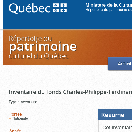
Ministère de la Cult
Répertoire du patrimoine c
Répertoire du
patrimoine
culturel du Québec
Accueil
Inventaire du fonds Charles-Philippe-Ferdinan
Type
:
Inventaire
Résumé
(Boi
Portée
:
ouve
Nationale
cliq
pou
Cet inventai
ferm
Année
: