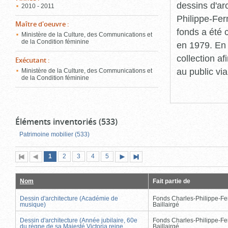
dessins d'ar
2010 - 2011
Philippe-Fer
Maître d'oeuvre
:
fonds a été c
Ministère de la Culture, des Communications et
de la Condition féminine
en 1979. En 
collection a
Exécutant
:
au public vi
Ministère de la Culture, des Communications et
de la Condition féminine
Éléments inventoriés (533)
Patrimoine mobilier (533)
Page
(page
Page
Page
Page
Page
1
Première
2
Page
3
4
5
Page
Dernière
actuelle)
page
précédente
suivante
page
Nom
Fait partie de
Dessin d'architecture (Académie de
Fonds Charles-Philippe-Fe
musique)
Baillairgé
Dessin d'architecture (Année jubilaire, 60e
Fonds Charles-Philippe-Fe
du règne de sa Majesté Victoria reine
Baillairgé