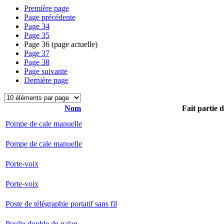
Première page
Page précédente
Page
34
Page
35
Page
36
(page actuelle)
Page
37
Page
38
Page suivante
Dernière page
Nom
Fait partie 
Pompe de cale manuelle
Pompe de cale manuelle
Porte-voix
Porte-voix
Poste de télégraphie portatif sans fil
Poulie double de palan