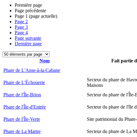
Première page
Page précédente
Page
1
(page actuelle)
Page
2
Page
3
Page
4
Page suivante
Dernière page
Nom
Fait partie 
Phare de L'Anse-à-la-Cabane
Secteur du phare de Havr
Phare de L'Échouerie
Maisons
Phare de l'Île-Brion
Secteur du phare de l'Île-
Phare de l'Île-d'Entrée
Secteur du phare de l'île 
Phare de l'Île-Verte
Site patrimonial du Phare-
Phare de La Martre
Secteur du phare de La M