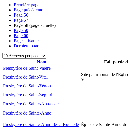
Première page
Page précédente
Page
56
Page
57
Page
58
(page actuelle)
Page
59
Page
60
Page suivante
Dernière page
Nom
Fait partie 
Presbytère de Saint-Valère
Site patrimonial de l'Églis
Presbytère de Saint-Vital
Vital
Presbytère de Saint-Zénon
Presbytère de Saint-Zéphirin
Presbytère de Sainte-Anastasie
Presbytère de Sainte-Anne
Presbytère de Sainte-Anne-de-la-Rochelle
Église de Sainte-Anne-de