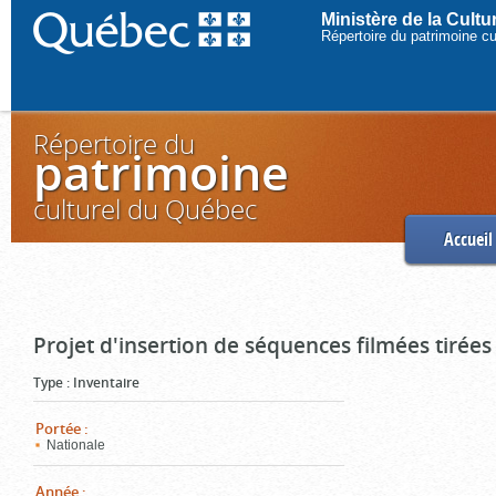
Ministère de la Cult
Répertoire du patrimoine c
Répertoire du
patrimoine
culturel du Québec
Accueil
Projet d'insertion de séquences filmées tirées
Type
:
Inventaire
Portée
:
Nationale
Année
: