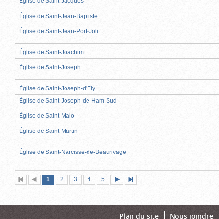
Église de Saint-Jacques
Église de Saint-Jean-Baptiste
Église de Saint-Jean-Port-Joli
Église de Saint-Joachim
Église de Saint-Joseph
Église de Saint-Joseph-d'Ely
Église de Saint-Joseph-de-Ham-Sud
Église de Saint-Malo
Église de Saint-Martin
Église de Saint-Narcisse-de-Beaurivage
Page
(page
Page
Page
Page
Page
1
Première
2
Page
3
4
5
Page
Dernière
actuelle)
page
précédente
suivante
page
Plan du site
Nous joindre