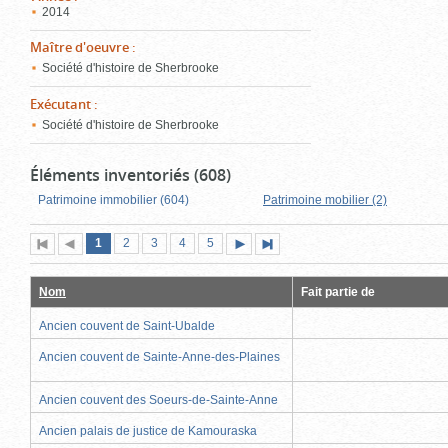
2014
Maître d'oeuvre
:
Société d'histoire de Sherbrooke
Exécutant
:
Société d'histoire de Sherbrooke
Éléments inventoriés (608)
Patrimoine immobilier (604)
Patrimoine mobilier (2)
Page
(page
Page
Page
Page
Page
1
Première
2
Page
3
4
5
Page
Dernière
actuelle)
page
précédente
suivante
page
Nom
Fait partie de
Ancien couvent de Saint-Ubalde
Ancien couvent de Sainte-Anne-des-Plaines
Ancien couvent des Soeurs-de-Sainte-Anne
Ancien palais de justice de Kamouraska