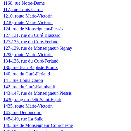
1160, rue Notre-Dame
117, rue Louis-Caron
1210, route Marie-Victorin
1230, route Marie-Victorin
124, rue de Monseigneur-Plessis
127-131, rue du Curé-Brassard
127-135, rue du Curé-Ferland
127-139, rue de Monseigneur-Signay
1290, route Marie-Victorin
134-136, rue du Curé-Ferland
136, rue Jean-Baptiste-Proulx
140, rue du Curé-Ferland
141, rue Louis-Caron
142, rue du Curé-Raimbault
143-147, rue de Monseigneur-Plessis
1430, rang du Petit-Saint-Esprit
1435, route Marie-Victorin
145, rue Denoncourt
145-149, rue La Salle
146, rue de Monseigneur-Courchesne