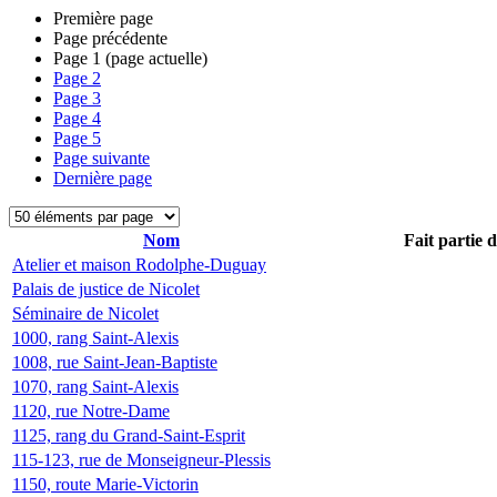
Première page
Page précédente
Page
1
(page actuelle)
Page
2
Page
3
Page
4
Page
5
Page suivante
Dernière page
Nom
Fait partie 
Atelier et maison Rodolphe-Duguay
Palais de justice de Nicolet
Séminaire de Nicolet
1000, rang Saint-Alexis
1008, rue Saint-Jean-Baptiste
1070, rang Saint-Alexis
1120, rue Notre-Dame
1125, rang du Grand-Saint-Esprit
115-123, rue de Monseigneur-Plessis
1150, route Marie-Victorin