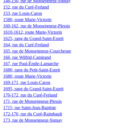
146-150, rue de Monseigneur-Signay
152, rue du Curé-Ferland
153, rue Louis-Caron
1580, route Marie-Victorin
160-162, rue de Monseigneur-Plessis
1610-1612, route Marie-Victorin
1625, rang du Grand-Saint-Esprit
164, rue du Curé-Ferland
165, rue de Monseigneur-Courchesne
166, rue Wilfrid-Camirand
167, rue Paul-Émile-Lamarche
1680, rang du Petit-Saint-Esprit
1680, route Marie-Victorin
169-171, rue Louis-Caron
1695, rang du Grand-Saint-Esprit
170-172, rue du Curé-Ferland
171, rue de Monseigneur-Plessis
1715, rue Saint-Jean-Baptiste
172-176, rue du Curé-Raimbault
173, rue de Monseigneur-Signay