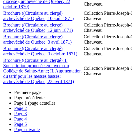
diocèse), archevêché de Québec, 22
Chauveau
octobre 1870)
Brochure ((Circulaire au clergé),
Collection Pierre-Joseph-O
archevêché de Québec, 10 août 1871)
Chauveau
Brochure ((Circulaire au clergé),
Collection Pierre-Joseph-O
archevêché de Québec, 12 juin 1871)
Chauveau
Brochure ((Circulaire au clergé),
Collection Pierre-Joseph-O
archevêché de Québec, 3 avril 1871)
Chauveau
Brochure ((Circulaire au clergé),
Collection Pierre-Joseph-O
archevêché de Québec, 3 octobre 1871)
Chauveau
Brochure ((Circulaire au clergé): I.
Souscription proposée en faveur du
Collection Pierre-Joseph-O
Collège de Sainte-Anne; II. Augmentation
Chauveau
du tarif pour les messes basses;
archevêché de Québec, 22 avril 1871)
Première page
Page précédente
Page
1
(page actuelle)
Page
2
Page
3
Page
4
Page
5
Page suivante