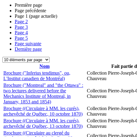
Première page
Page précédente
Page
1
(page actuelle)
Page
2
Page
3
Page
4
Page
5
Page suivante
Dernière page
Nom
Fait partie 
Brochure ("Inferius tendimus", ou,
Collection Pierre-Joseph-O
L'Institut canadien de Montréal)
Chauveau
Brochure ("Montreal" and "the Ottawa" :
two lectures delivered before the
Collection Pierre-Joseph-O
Mechanics Institute of Montreal, in
Chauveau
January, 1853 and 1854)
Brochure ((Circulaire à MM. les curés),
Collection Pierre-Joseph-O
archevêché de Québec, 10 octobre 1870)
Chauveau
Brochure ((Circulaire à MM. les curés),
Collection Pierre-Joseph-O
archevêché de Québec, 13 octobre 1870)
Chauveau
Brochure ((Circulaire au clergé du
Collection Pierre-Joseph-O