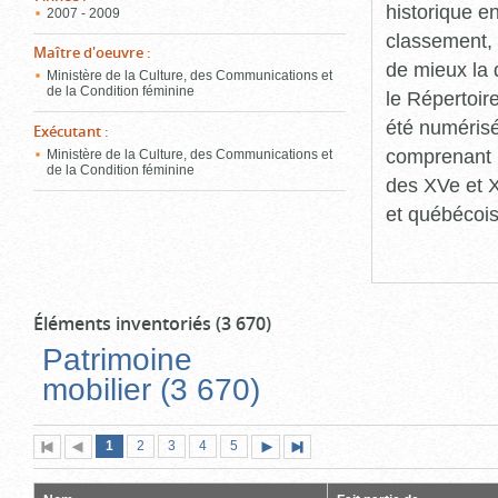
historique en
2007 - 2009
classement, 
Maître d'oeuvre
:
de mieux la 
Ministère de la Culture, des Communications et
de la Condition féminine
le Répertoir
été numérisé
Exécutant
:
comprenant 
Ministère de la Culture, des Communications et
de la Condition féminine
des XVe et 
et québécois
Éléments inventoriés (3 670)
Patrimoine
mobilier (3 670)
Page
(page
Page
Page
Page
Page
1
Première
2
Page
3
4
5
Page
Dernière
actuelle)
page
précédente
suivante
page