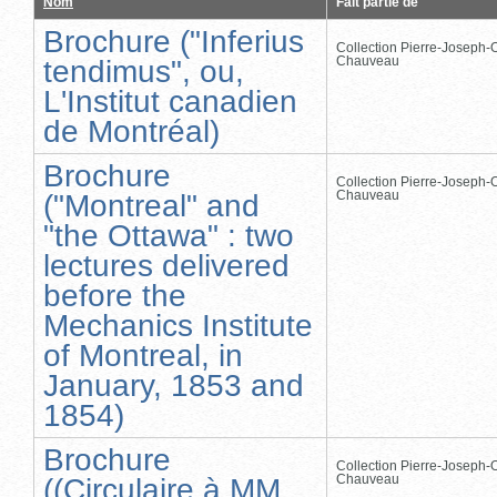
Nom
Fait partie de
Brochure ("Inferius
Collection Pierre-Joseph-O
Chauveau
tendimus", ou,
L'Institut canadien
de Montréal)
Brochure
Collection Pierre-Joseph-O
Chauveau
("Montreal" and
"the Ottawa" : two
lectures delivered
before the
Mechanics Institute
of Montreal, in
January, 1853 and
1854)
Brochure
Collection Pierre-Joseph-O
Chauveau
((Circulaire à MM.