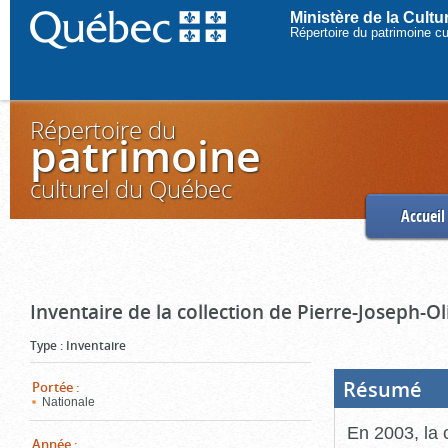
Ministère de la Cult
Répertoire du patrimoine c
Répertoire du
patrimoine
culturel du Québec
Accueil
Inventaire de la collection de Pierre-Joseph-O
Type
:
Inventaire
Résumé
(Boi
Portée
:
ouve
Nationale
cliq
pou
En 2003, la 
ferm
Année
: