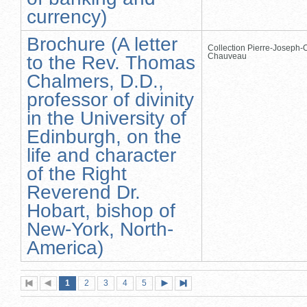
currency)
Brochure (A letter
Collection Pierre-Joseph-O
Chauveau
to the Rev. Thomas
Chalmers, D.D.,
professor of divinity
in the University of
Edinburgh, on the
life and character
of the Right
Reverend Dr.
Hobart, bishop of
New-York, North-
America)
Page
(page
Page
Page
Page
Page
1
Première
2
Page
3
4
5
Page
Dernière
actuelle)
page
précédente
suivante
page