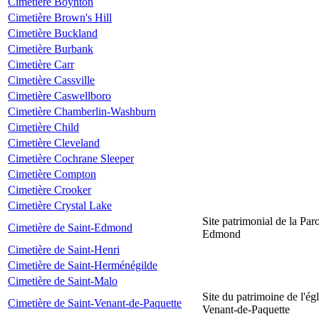
Cimetière Boynton
Cimetière Brown's Hill
Cimetière Buckland
Cimetière Burbank
Cimetière Carr
Cimetière Cassville
Cimetière Caswellboro
Cimetière Chamberlin-Washburn
Cimetière Child
Cimetière Cleveland
Cimetière Cochrane Sleeper
Cimetière Compton
Cimetière Crooker
Cimetière Crystal Lake
Site patrimonial de la Par
Cimetière de Saint-Edmond
Edmond
Cimetière de Saint-Henri
Cimetière de Saint-Herménégilde
Cimetière de Saint-Malo
Site du patrimoine de l'égl
Cimetière de Saint-Venant-de-Paquette
Venant-de-Paquette