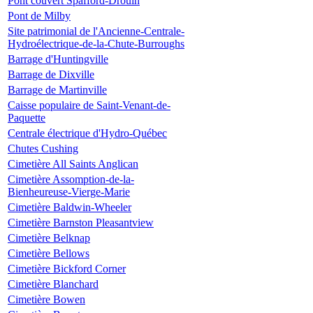
Pont couvert Spafford-Drouin
Pont de Milby
Site patrimonial de l'Ancienne-Centrale-
Hydroélectrique-de-la-Chute-Burroughs
Barrage d'Huntingville
Barrage de Dixville
Barrage de Martinville
Caisse populaire de Saint-Venant-de-
Paquette
Centrale électrique d'Hydro-Québec
Chutes Cushing
Cimetière All Saints Anglican
Cimetière Assomption-de-la-
Bienheureuse-Vierge-Marie
Cimetière Baldwin-Wheeler
Cimetière Barnston Pleasantview
Cimetière Belknap
Cimetière Bellows
Cimetière Bickford Corner
Cimetière Blanchard
Cimetière Bowen