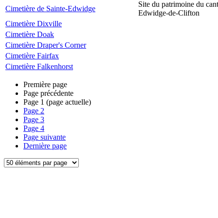
Site du patrimoine du can
Cimetière de Sainte-Edwidge
Edwidge-de-Clifton
Cimetière Dixville
Cimetière Doak
Cimetière Draper's Corner
Cimetière Fairfax
Cimetière Falkenhorst
Première page
Page précédente
Page
1
(page actuelle)
Page
2
Page
3
Page
4
Page suivante
Dernière page