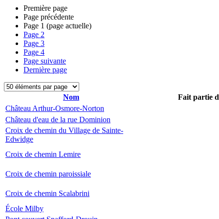
Première page
Page précédente
Page
1
(page actuelle)
Page
2
Page
3
Page
4
Page suivante
Dernière page
Nom
Fait partie 
Château Arthur-Osmore-Norton
Château d'eau de la rue Dominion
Croix de chemin du Village de Sainte-
Edwidge
Croix de chemin Lemire
Croix de chemin paroissiale
Croix de chemin Scalabrini
École Milby