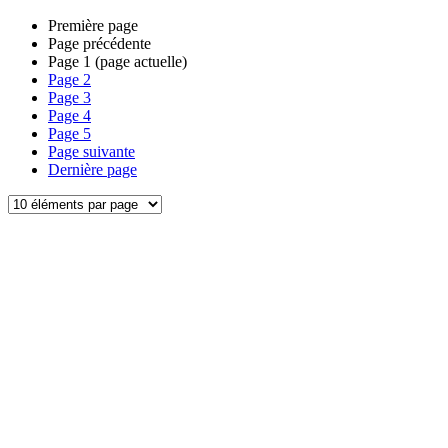
Première page
Page précédente
Page
1
(page actuelle)
Page
2
Page
3
Page
4
Page
5
Page suivante
Dernière page