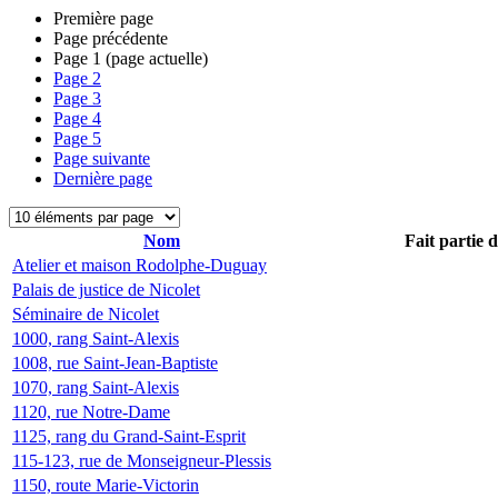
Première page
Page précédente
Page
1
(page actuelle)
Page
2
Page
3
Page
4
Page
5
Page suivante
Dernière page
Nom
Fait partie 
Atelier et maison Rodolphe-Duguay
Palais de justice de Nicolet
Séminaire de Nicolet
1000, rang Saint-Alexis
1008, rue Saint-Jean-Baptiste
1070, rang Saint-Alexis
1120, rue Notre-Dame
1125, rang du Grand-Saint-Esprit
115-123, rue de Monseigneur-Plessis
1150, route Marie-Victorin