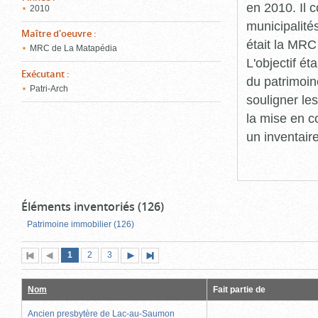
en 2010. Il 
2010
municipalité
Maître d'oeuvre
:
était la MRC
MRC de La Matapédia
L'objectif ét
Exécutant
:
du patrimoin
Patri-Arch
souligner le
la mise en c
un inventair
Éléments inventoriés (126)
Patrimoine immobilier (126)
Page
(page
Page
Page
1
Première
2
Page
3
Page
Dernière
actuelle)
page
précédente
suivante
page
Nom
Fait partie de
Ancien presbytère de Lac-au-Saumon