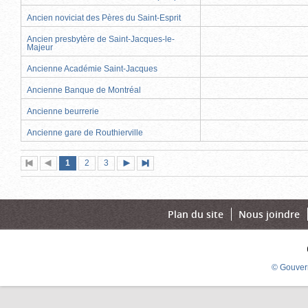
Ancien noviciat des Pères du Saint-Esprit
Ancien presbytère de Saint-Jacques-le-
Majeur
Ancienne Académie Saint-Jacques
Ancienne Banque de Montréal
Ancienne beurrerie
Ancienne gare de Routhierville
Page
(page
Page
Page
1
Première
2
Page
3
Page
Dernière
actuelle)
page
précédente
suivante
page
Plan du site
Nous joindre
© Gouver