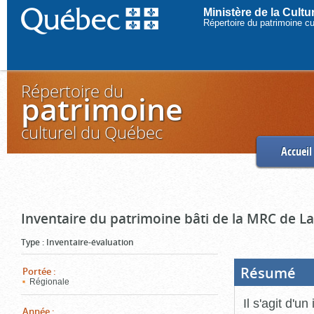
Ministère de la Cult
Répertoire du patrimoine c
Répertoire du
patrimoine
culturel du Québec
Accueil
Inventaire du patrimoine bâti de la MRC de L
Type
:
Inventaire-évaluation
Résumé
(Boi
Portée
:
ouve
Régionale
cliq
pou
Il s'agit d'u
ferm
Année
: