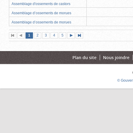
Assemblage d'ossements de castors
Assemblage d’ossements de morues
Assemblage d’ossements de morues
Page
(page
Page
Page
Page
Page
1
Première
2
Page
3
4
5
Page
Dernière
actuelle)
page
précédente
suivante
page
Plan du site
Nous joindre
© Gouver