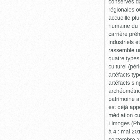
conservés da
régionales o
accueille plu
humaine du Q
carrière pré
industriels e
rassemble un
quatre types 
culturel (pér
artéfacts ty
artéfacts si
archéométriq
patrimoine a
est déjà app
médiation cu
Limoges (Pha
à 4 : mai 20
septembre 20