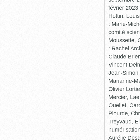
février 2023
Hottin, Loui
: Marie-Mic
comité scient
Moussette, C
: Rachel Arc
Claude Brie
Vincent Delm
Jean-Simon 
Marianne-Mar
Olivier Lort
Mercier, Lae
Ouellet, Car
Plourde, Chr
Treyvaud, El
numérisation
Aurélie Desg