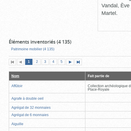
Vandal, Ève 
Martel.
Éléments inventoriés (4 135)
Patrimoine mobilier (4 135)
Page
(page
Page
Page
Page
Page
1
Première
2
Page
3
4
5
Page
Dernière
actuelle)
page
précédente
suivante
page
Nom
Fait partie de
Affûtoir
Collection archéologique d
Place-Royale
Agrafe à double oeil
Agrégat de 32 monnaies
Agrégat de 6 monnaies
Aiguille