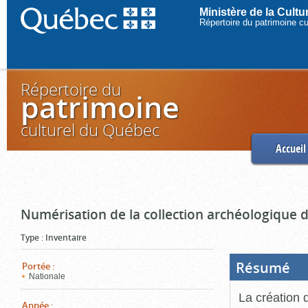
Ministère de la Cult
Répertoire du patrimoine c
Répertoire du
patrimoine
culturel du Québec
Accueil
Numérisation de la collection archéologique 
Type
:
Inventaire
Résumé
(Boi
Portée
:
ouve
Nationale
cliq
pou
La création 
ferm
Année
: