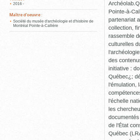
Archéolab.Qu
2016 -
Pointe-à-Call
Maître d'oeuvre
:
partenariat 
Société du musée d'archéologie et d'histoire de
Montréal Pointe-à-Callière
collection, 
rassemble de
culturelles d
l'archéologi
des contenus 
initiative :
Québec¿; dév
l'émulation,
compétences¿
l'échelle na
les chercheur
documentés p
de l'État co
Québec (LRAQ