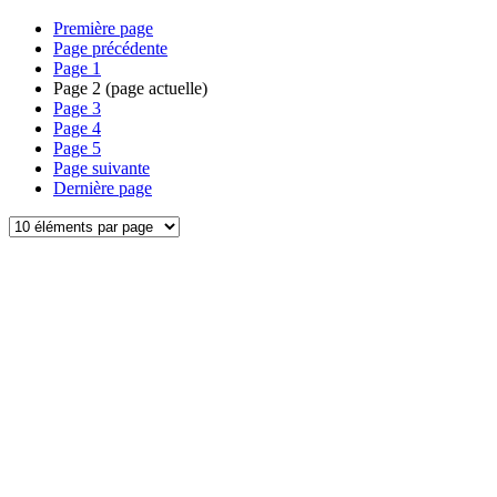
Première page
Page précédente
Page
1
Page
2
(page actuelle)
Page
3
Page
4
Page
5
Page suivante
Dernière page