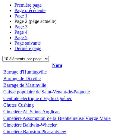
Première page
Page précédente
Page
1
Page
2
(page actuelle)
Page
3
Page
4
Page
5
Page suivante
Dernière page
Nom
Barrage d'Huntingville
Barrage de Dixville
Barrage de Martinville
Caisse populaire de Saint-Venant-de-Paquette
Centrale électrique d'Hydro-Québec
Chutes Cushing
Cimetière All Saints Anglican
Cimetière Assomption-de-la-Bienheureuse-Vierge-Marie
Cimetière Baldwin-Wheeler
Cimetière Barnston Pleasantview