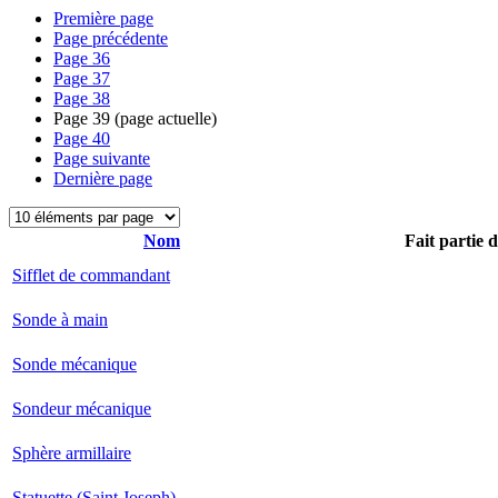
Première page
Page précédente
Page
36
Page
37
Page
38
Page
39
(page actuelle)
Page
40
Page suivante
Dernière page
Nom
Fait partie 
Sifflet de commandant
Sonde à main
Sonde mécanique
Sondeur mécanique
Sphère armillaire
Statuette (Saint Joseph)