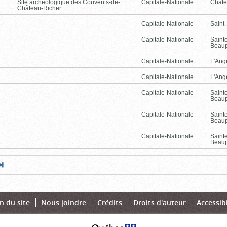
Site archéologique des Couvents-de-
Capitale-Nationale
Châte
Château-Richer
Capitale-Nationale
Saint
Capitale-Nationale
Saint
Beau
Capitale-Nationale
L'Ang
Capitale-Nationale
L'Ang
Capitale-Nationale
Saint
Beau
Capitale-Nationale
Saint
Beau
Capitale-Nationale
Saint
Beau
Page
Dernière
nte
page
n du site
Nous joindre
Crédits
Droits d'auteur
Accessibi