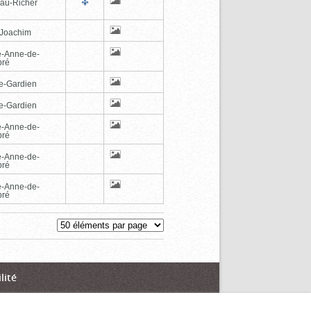
au-Richer
-Joachim
e-Anne-de-
pré
e-Gardien
e-Gardien
e-Anne-de-
pré
e-Anne-de-
pré
e-Anne-de-
pré
lité