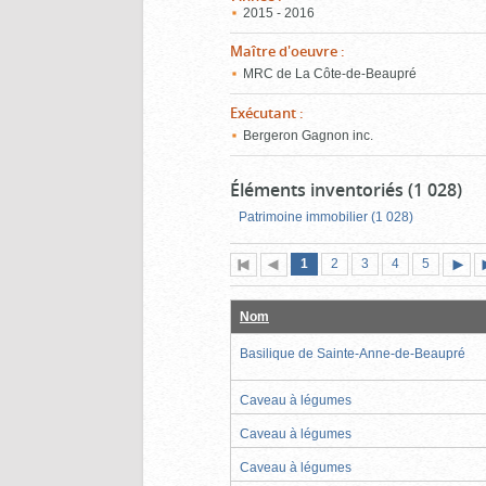
2015 - 2016
Maître d'oeuvre
:
MRC de La Côte-de-Beaupré
Exécutant
:
Bergeron Gagnon inc.
Éléments inventoriés (1 028)
Patrimoine immobilier (1 028)
Page
(page
Page
Page
Page
Page
1
Première
2
Page
3
4
5
actuelle)
page
précédente
suiva
Nom
Basilique de Sainte-Anne-de-Beaupré
Caveau à légumes
Caveau à légumes
Caveau à légumes