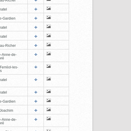
au-Richer
hatel
e-Gardien
hatel
hatel
au-Richer
e-Anne-de-
pré
Ferréol-les-
s
hatel
hatel
e-Gardien
-Joachim
e-Anne-de-
pré