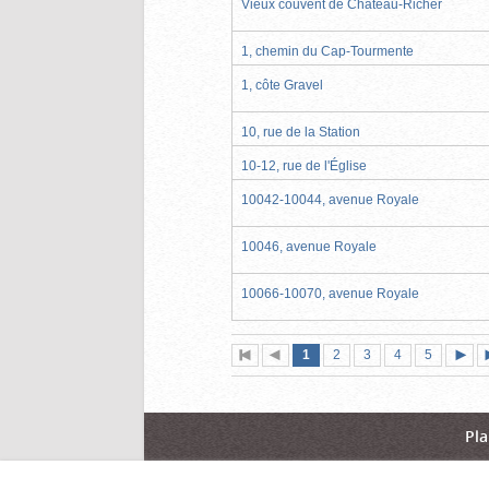
Vieux couvent de Château-Richer
1, chemin du Cap-Tourmente
1, côte Gravel
10, rue de la Station
10-12, rue de l'Église
10042-10044, avenue Royale
10046, avenue Royale
10066-10070, avenue Royale
Page
(page
Page
Page
Page
Page
1
Première
2
Page
3
4
5
actuelle)
page
précédente
suiva
Pla