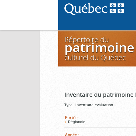
Répertoire du
patrimoine
culturel du Québec
Inventaire du patrimoine
Type
:
Inventaire-évaluation
Portée
:
Régionale
Année
: