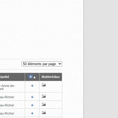
ipalité
Multimédias
e-Anne-de-
pré
au-Richer
au-Richer
au-Richer