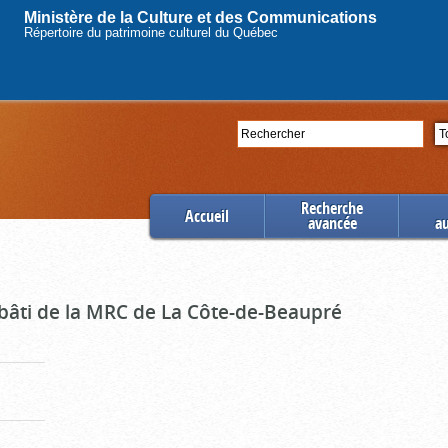
Ministère de la Culture et des Communications
Répertoire du patrimoine culturel du Québec
Rechercher
Se
Recherche
Accueil
avancée
a
 bâti de la MRC de La Côte-de-Beaupré