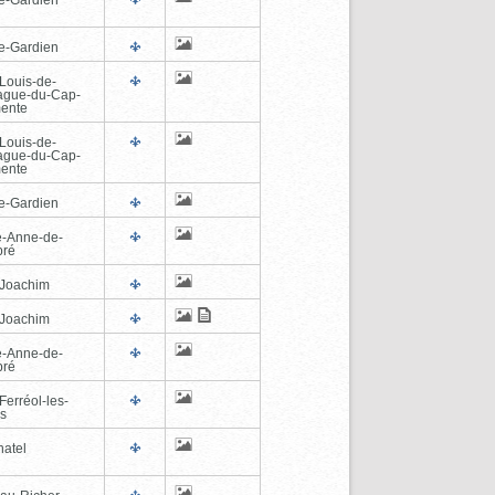
e-Gardien
-Louis-de-
ague-du-Cap-
ente
-Louis-de-
ague-du-Cap-
ente
e-Gardien
e-Anne-de-
pré
-Joachim
-Joachim
e-Anne-de-
pré
Ferréol-les-
s
hatel