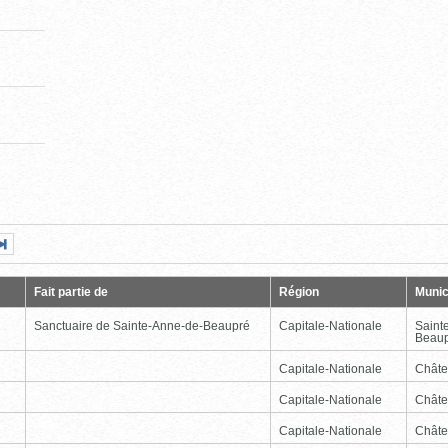
Page
Dernière
nte
page
Fait partie de
Région
Munic
Sanctuaire de Sainte-Anne-de-Beaupré
Capitale-Nationale
Saint
Beau
Capitale-Nationale
Châte
Capitale-Nationale
Châte
Capitale-Nationale
Châte