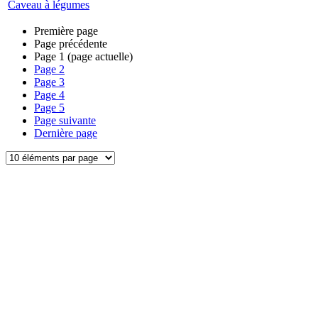
Caveau à légumes
Première page
Page précédente
Page
1
(page actuelle)
Page
2
Page
3
Page
4
Page
5
Page suivante
Dernière page