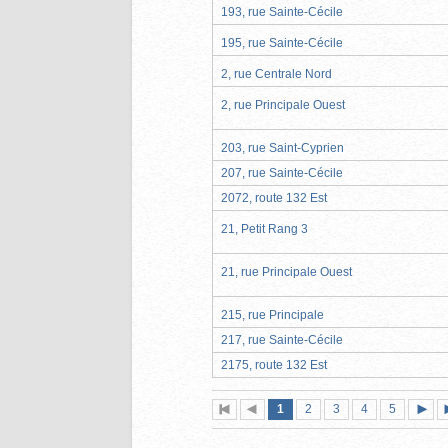
193, rue Sainte-Cécile
195, rue Sainte-Cécile
2, rue Centrale Nord
2, rue Principale Ouest
203, rue Saint-Cyprien
207, rue Sainte-Cécile
2072, route 132 Est
21, Petit Rang 3
21, rue Principale Ouest
215, rue Principale
217, rue Sainte-Cécile
2175, route 132 Est
Page
(page
Page
Page
Page
Page
1
Première
2
Page
3
4
5
actuelle)
page
précédente
suiva