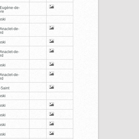
-Eugène-de-
ère
ski
-Anaclet-de-
rd
ski
-Anaclet-de-
rd
ski
-Anaclet-de-
rd
-Saint
ski
ski
ski
ski
ski