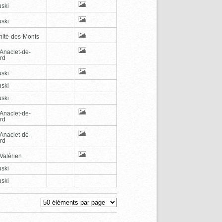
ski
ski
inité-des-Monts
-Anaclet-de-
rd
ski
ski
ski
-Anaclet-de-
rd
-Anaclet-de-
rd
Valérien
ski
ski