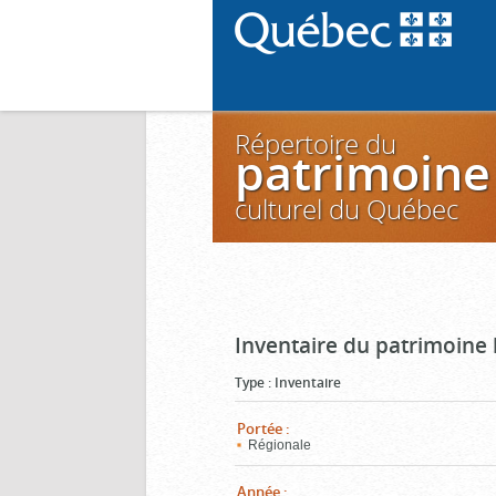
Répertoire du
patrimoine
culturel du Québec
Inventaire du patrimoine 
Type
:
Inventaire
Portée
:
Régionale
Année
: