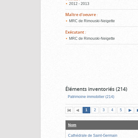
2012 - 2013
Maître d'oeuvre
:
MRC de Rimouski-Neigette
Exécutant
:
MRC de Rimouski-Neigette
Éléments inventoriés (214)
Patrimoine immobilier (214)
Page
(page
Page
Page
Page
Page
1
Première
2
Page
3
4
5
actuelle)
page
précédente
suiva
Nom
Cathédrale de Saint-Germain