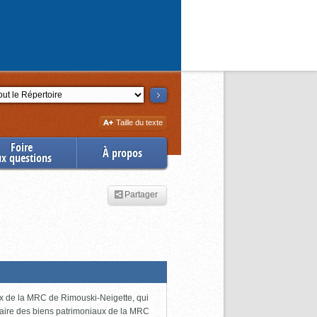
ction
Augmenter
Taille du texte
la
Foire
À propos
ux questions
Partager
ux de la MRC de Rimouski-Neigette, qui
taire des biens patrimoniaux de la MRC