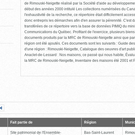
de Rimouski-Neigette réalisé par la Société d'aide au développement
début des années 2000 intitulé Les collections numérisées du Cana
l'exhaustivité de la recherche, ce répertoire était difficilement ac
donc entrepris les démarches afin d'en assurer la pérennité. C'est 
transférées de ce répertoire vers la base de données PIMIQ du minis
Communications du Québec. Profitant de l'exercice, plusieurs biens
documents produits par la MRC de Rimouski-Neigette ainsi que par
région ont été ajoutés. Ces documents sont les suivants : Guide des 
d'une région : Rimouski-Neigette, Catalogue des oeuvres d'art pub
Anaclet-de-Lessard : Nos maisons, ce passé qui nous habite, Évalu
la MRC de Rimouski-Neigette, Inventaire des maisons été 2001 et Pr
Page
Dernière
nte
page
Fait partie de
Région
Munic
Site patrimonial de l'Ensemble-
Bas-Saint-Laurent
Rimou