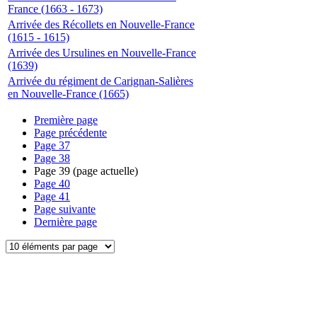
France (1663 - 1673)
Arrivée des Récollets en Nouvelle-France
(1615 - 1615)
Arrivée des Ursulines en Nouvelle-France
(1639)
Arrivée du régiment de Carignan-Salières
en Nouvelle-France (1665)
Première page
Page précédente
Page
37
Page
38
Page
39
(page actuelle)
Page
40
Page
41
Page suivante
Dernière page