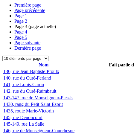
Première page
Page précédente
Page
1
Page
2
Page
3
(page actuelle)
Page
4
Page
5
Page suivante
Dernière page
Nom
Fait partie 
136, rue Jean-Baptiste-Proulx
140, rue du Curé-Ferland
141, rue Louis-Caron
142, rue du Curé-Raimbault
143-147, rue de Monseigneur-Plessis
1430, rang du Petit-Saint-Esprit
1435, route Marie-Victorin
145, rue Denoncourt
145-149, rue La Salle
146, rue de Monseigneur-Courchesne