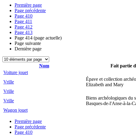
Première page
Page précédente
Page
410
Page
411
Page
412
Page
413
Page
414
(page actuelle)
Page suivante
Dernière page
Nom
Fait partie d
Voiture jouet
Épave et collection arché
Vrille
Elizabeth and Mary
Vrille
Biens archéologiques du s
Vrille
Basques-de-l'Anse-à-la-C
Wagon jouet
Première page
Page précédente
Page
410