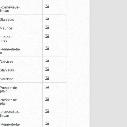
e-Geneviève-
tiscan
Stanislas
-Maurice
-Luc-de-
nnes
e-Anne-de-la-
de
-Narcisse
Stanislas
-Narcisse
-Prosper-de-
plain
-Prosper-de-
plain
e-Geneviève-
tiscan
e-Anne-de-la-