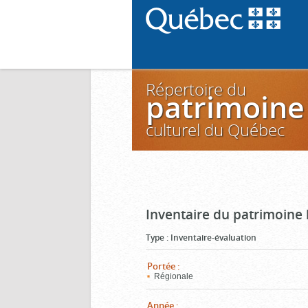
Répertoire du
patrimoine
culturel du Québec
Inventaire du patrimoine
Type
:
Inventaire-évaluation
Portée
:
Régionale
Année
: