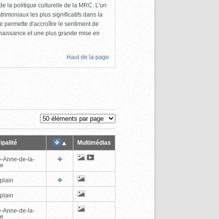
e la politique culturelle de la MRC. L'un
rimoniaux les plus significatifs dans la
permette d'accroître le sentiment de
nnaissance et une plus grande mise en
Haut de la page
ipalité
Multimédias
e-Anne-de-la-
de
plain
plain
e-Anne-de-la-
de