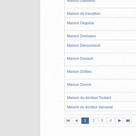
Maison Daudelin
Maison de transition
Maison Deguise
Maison Deshaies
Maison Dessureault
Maison Devault
Maison Dolbec
Maison Dorion
Maison du docteur Toutant
Maison du docteur Vanasse
Page
(page
Page
Page
Page
1
Première
2
Page
3
4
actuelle)
page
précédente
suivante
page