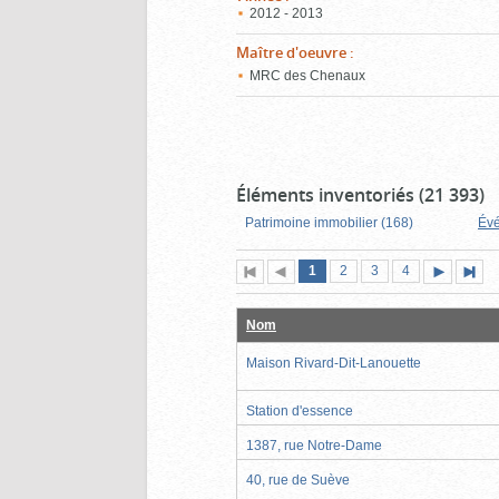
2012 - 2013
Maître d'oeuvre
:
MRC des Chenaux
Éléments inventoriés (21 393)
Patrimoine immobilier (168)
Évé
Page
(page
Page
Page
Page
1
Première
2
Page
3
4
actuelle)
page
précédente
suivante
page
Nom
Maison Rivard-Dit-Lanouette
Station d'essence
1387, rue Notre-Dame
40, rue de Suève