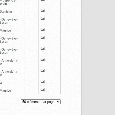
-Prosper-de-
plain
Stanislas
e-Geneviève-
tiscan
-Maurice
e-Geneviève-
tiscan
e-Geneviève-
tiscan
e-Anne-de-la-
de
e-Anne-de-la-
de
can
-Maurice