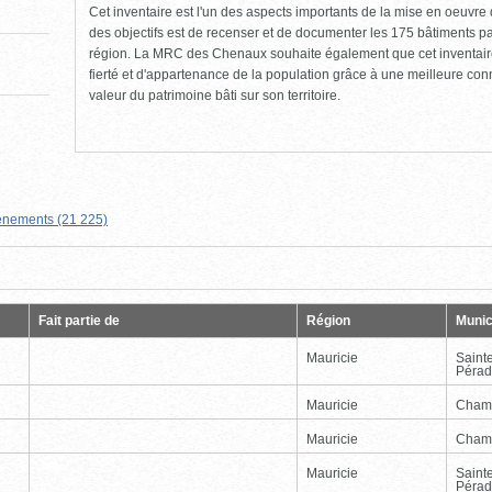
Cet inventaire est l'un des aspects importants de la mise en oeuvre d
des objectifs est de recenser et de documenter les 175 bâtiments pat
région. La MRC des Chenaux souhaite également que cet inventaire 
fierté et d'appartenance de la population grâce à une meilleure co
valeur du patrimoine bâti sur son territoire.
nements (21 225)
Page
Dernière
Fait partie de
Région
Munic
Mauricie
Saint
Péra
Mauricie
Cham
Mauricie
Cham
Mauricie
Saint
Péra