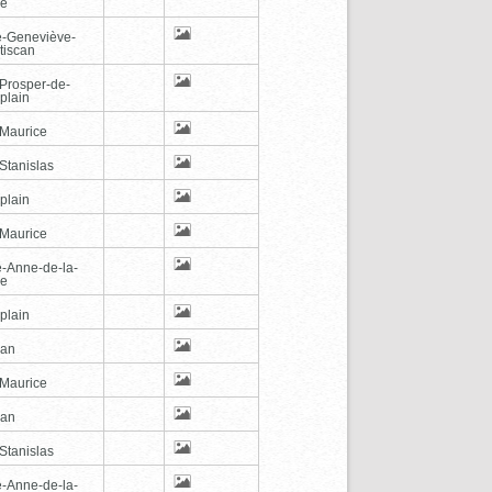
de
e-Geneviève-
tiscan
-Prosper-de-
plain
-Maurice
Stanislas
plain
-Maurice
e-Anne-de-la-
de
plain
can
-Maurice
can
Stanislas
e-Anne-de-la-