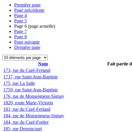
Première page
Page précédente
Page
4
Page
5
Page
6
(page actuelle)
Page
7
Page
8
Page suivante
Dernière page
Nom
Fait partie 
173, rue du Curé-Ferland
1737, rue Saint-Jean-Baptiste
175, rue La Salle
1759, rue Saint-Jean-Baptiste
176, rue de Monseigneur-Signay
1820, route Marie-Victorin
183, rue du Curé-Ferland
184, rue de Monseigneur-Signay
184, rue du Curé-Fortier
185, rue Denoncourt