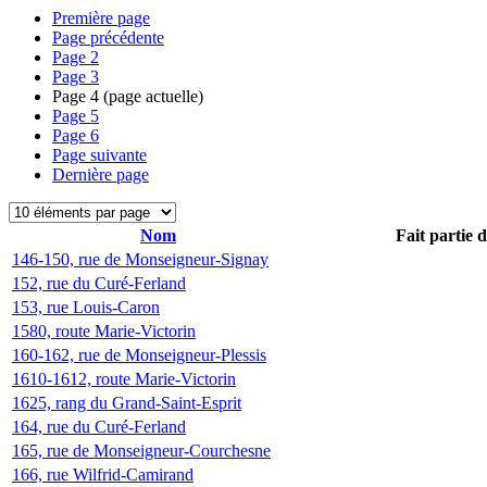
Première page
Page précédente
Page
2
Page
3
Page
4
(page actuelle)
Page
5
Page
6
Page suivante
Dernière page
Nom
Fait partie 
146-150, rue de Monseigneur-Signay
152, rue du Curé-Ferland
153, rue Louis-Caron
1580, route Marie-Victorin
160-162, rue de Monseigneur-Plessis
1610-1612, route Marie-Victorin
1625, rang du Grand-Saint-Esprit
164, rue du Curé-Ferland
165, rue de Monseigneur-Courchesne
166, rue Wilfrid-Camirand