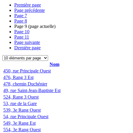
Première page
Page précédente
Page
7
Page
8
Page
9
(page actuelle)
Page
10
Page
11
Page suivante
Dernière page
Nom
450, rue Principale Ouest
476, Rang 3 Est
478, chemin Duchénier
49, rue Saint-Jean-Baptiste Est
524, Rang 3 Ouest
53, rue de la Gare
539, 3e Rang Ouest
54, rue Principale Ouest
549, 3e Rang Est
554, 3e Rang Ouest