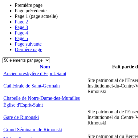
Première page
Page précédente
Page
1
(page actuelle)
Page
2
Page
3
Page
4
Page
5
Page suivante
Dernière page
Nom
Fait partie 
Ancien presbytère d'Esprit-Saint
Site patrimonial de l'Ens
Cathédrale de Saint-Germain
Institutionnel-du-Centre-V
Rimouski
Chapelle de Notre-Dame-des-Murailles
Église d'Esprit-Saint
Site patrimonial de l'Ens
Gare de Rimouski
Institutionnel-du-Centre-V
Rimouski
Grand Séminaire de Rimouski
Site patrimonial du Berce