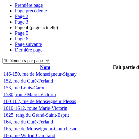
Première page
Page précédente
Page
2
Page
3
Page
4
(page actuelle)
Page
5
Page
6
Page suivante
Dernière page
Nom
Fait partie 
146-150, rue de Monseigneur-Signay
152, rue du Curé-Ferland
153, rue Louis-Caron
1580, route Marie-Victorin
160-162, rue de Monseigneur-Plessis
1610-1612, route Marie-Victorin
1625, rang du Grand-Saint-Esprit
164, rue du Curé-Ferland
165, rue de Monseigneur-Courchesne
166, rue Wilfrid-Camirand