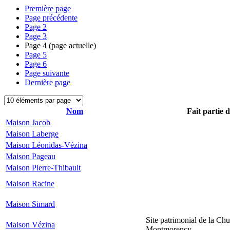
Première page
Page précédente
Page
2
Page
3
Page
4
(page actuelle)
Page
5
Page
6
Page suivante
Dernière page
Nom
Fait partie 
Maison Jacob
Maison Laberge
Maison Léonidas-Vézina
Maison Pageau
Maison Pierre-Thibault
Maison Racine
Maison Simard
Site patrimonial de la Chu
Maison Vézina
Montmorency