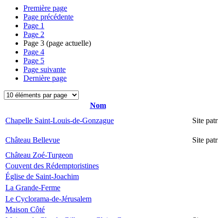
Première page
Page précédente
Page
1
Page
2
Page
3
(page actuelle)
Page
4
Page
5
Page suivante
Dernière page
Nom
Chapelle Saint-Louis-de-Gonzague
Site pa
Château Bellevue
Site pa
Château Zoé-Turgeon
Couvent des Rédemptoristines
Église de Saint-Joachim
La Grande-Ferme
Le Cyclorama-de-Jérusalem
Maison Côté