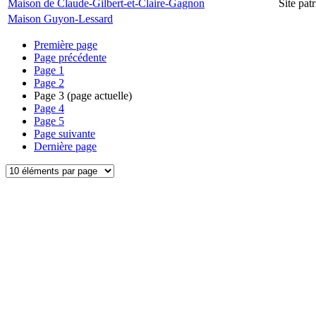
Maison de Claude-Gilbert-et-Claire-Gagnon
Site pa
Maison Guyon-Lessard
Première page
Page précédente
Page
1
Page
2
Page
3
(page actuelle)
Page
4
Page
5
Page suivante
Dernière page