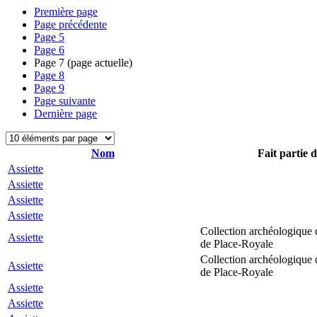
Première page
Page précédente
Page
5
Page
6
Page
7
(page actuelle)
Page
8
Page
9
Page suivante
Dernière page
Nom
Fait partie d
Assiette
Assiette
Assiette
Assiette
Collection archéologique 
Assiette
de Place-Royale
Collection archéologique 
Assiette
de Place-Royale
Assiette
Assiette