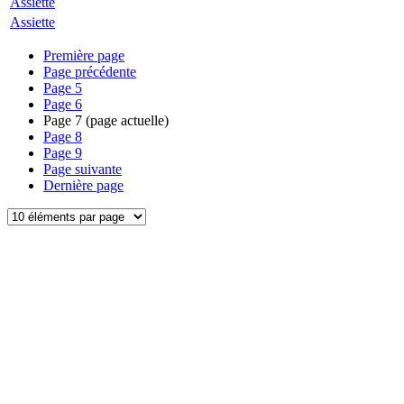
Assiette
Assiette
Première page
Page précédente
Page
5
Page
6
Page
7
(page actuelle)
Page
8
Page
9
Page suivante
Dernière page