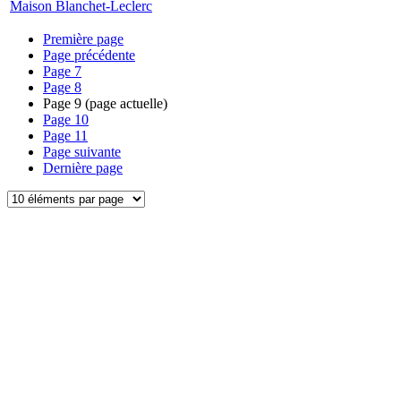
Maison Blanchet-Leclerc
Première page
Page précédente
Page
7
Page
8
Page
9
(page actuelle)
Page
10
Page
11
Page suivante
Dernière page