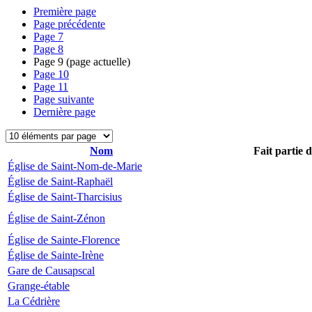
Première page
Page précédente
Page
7
Page
8
Page
9
(page actuelle)
Page
10
Page
11
Page suivante
Dernière page
Nom
Fait partie 
Église de Saint-Nom-de-Marie
Église de Saint-Raphaël
Église de Saint-Tharcisius
Église de Saint-Zénon
Église de Sainte-Florence
Église de Sainte-Irène
Gare de Causapscal
Grange-étable
La Cédrière