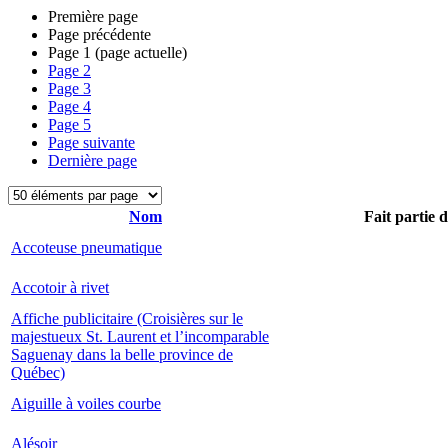
Première page
Page précédente
Page
1
(page actuelle)
Page
2
Page
3
Page
4
Page
5
Page suivante
Dernière page
Nom
Fait partie 
Accoteuse pneumatique
Accotoir à rivet
Affiche publicitaire (Croisières sur le
majestueux St. Laurent et l’incomparable
Saguenay dans la belle province de
Québec)
Aiguille à voiles courbe
Alésoir