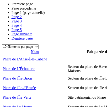
Première page
Page précédente
Page
1
(page actuelle)
Page
2
Page
3
Page
4
Page
5
Page suivante
Dernière page
Nom
Fait partie 
Phare de L'Anse-à-la-Cabane
Secteur du phare de Havr
Phare de L'Échouerie
Maisons
Phare de l'Île-Brion
Secteur du phare de l'Île-
Phare de l'Île-d'Entrée
Secteur du phare de l'île 
Phare de l'Île-Verte
Site patrimonial du Phare-
Phare de La Martre
Secteur du phare de La M