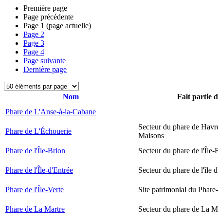
Première page
Page précédente
Page
1
(page actuelle)
Page
2
Page
3
Page
4
Page suivante
Dernière page
Nom
Fait partie 
Phare de L'Anse-à-la-Cabane
Secteur du phare de Havr
Phare de L'Échouerie
Maisons
Phare de l'Île-Brion
Secteur du phare de l'Île-
Phare de l'Île-d'Entrée
Secteur du phare de l'île 
Phare de l'Île-Verte
Site patrimonial du Phare-
Phare de La Martre
Secteur du phare de La M