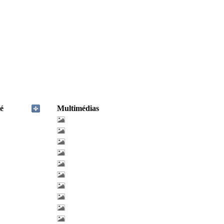
é
Multimédias