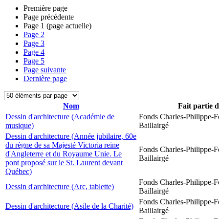
Première page
Page précédente
Page
1
(page actuelle)
Page
2
Page
3
Page
4
Page
5
Page suivante
Dernière page
Nom
Fait partie 
Dessin d'architecture (Académie de
Fonds Charles-Philippe-F
musique)
Baillairgé
Dessin d'architecture (Année jubilaire, 60e
du règne de sa Majesté Victoria reine
Fonds Charles-Philippe-F
d'Angleterre et du Royaume Unie. Le
Baillairgé
pont proposé sur le St. Laurent devant
Québec)
Fonds Charles-Philippe-F
Dessin d'architecture (Arc, tablette)
Baillairgé
Fonds Charles-Philippe-F
Dessin d'architecture (Asile de la Charité)
Baillairgé