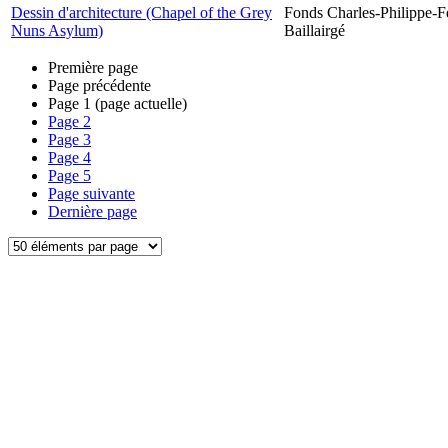
Dessin d'architecture (Chapel of the Grey
Fonds Charles-Philippe-F
Nuns Asylum)
Baillairgé
Première page
Page précédente
Page
1
(page actuelle)
Page
2
Page
3
Page
4
Page
5
Page suivante
Dernière page