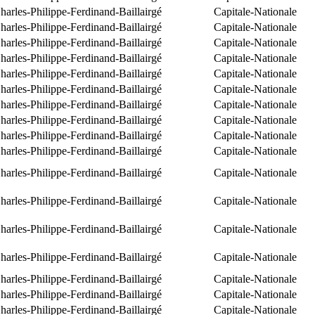
arles-Philippe-Ferdinand-Baillairgé
Capitale-Nationale
arles-Philippe-Ferdinand-Baillairgé
Capitale-Nationale
arles-Philippe-Ferdinand-Baillairgé
Capitale-Nationale
arles-Philippe-Ferdinand-Baillairgé
Capitale-Nationale
arles-Philippe-Ferdinand-Baillairgé
Capitale-Nationale
arles-Philippe-Ferdinand-Baillairgé
Capitale-Nationale
arles-Philippe-Ferdinand-Baillairgé
Capitale-Nationale
arles-Philippe-Ferdinand-Baillairgé
Capitale-Nationale
arles-Philippe-Ferdinand-Baillairgé
Capitale-Nationale
arles-Philippe-Ferdinand-Baillairgé
Capitale-Nationale
arles-Philippe-Ferdinand-Baillairgé
Capitale-Nationale
arles-Philippe-Ferdinand-Baillairgé
Capitale-Nationale
arles-Philippe-Ferdinand-Baillairgé
Capitale-Nationale
arles-Philippe-Ferdinand-Baillairgé
Capitale-Nationale
arles-Philippe-Ferdinand-Baillairgé
Capitale-Nationale
arles-Philippe-Ferdinand-Baillairgé
Capitale-Nationale
arles-Philippe-Ferdinand-Baillairgé
Capitale-Nationale