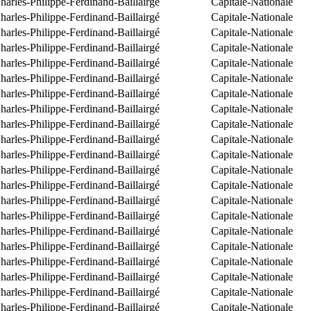
arles-Philippe-Ferdinand-Baillairgé
Capitale-Nationale
arles-Philippe-Ferdinand-Baillairgé
Capitale-Nationale
arles-Philippe-Ferdinand-Baillairgé
Capitale-Nationale
arles-Philippe-Ferdinand-Baillairgé
Capitale-Nationale
arles-Philippe-Ferdinand-Baillairgé
Capitale-Nationale
arles-Philippe-Ferdinand-Baillairgé
Capitale-Nationale
arles-Philippe-Ferdinand-Baillairgé
Capitale-Nationale
arles-Philippe-Ferdinand-Baillairgé
Capitale-Nationale
arles-Philippe-Ferdinand-Baillairgé
Capitale-Nationale
arles-Philippe-Ferdinand-Baillairgé
Capitale-Nationale
arles-Philippe-Ferdinand-Baillairgé
Capitale-Nationale
arles-Philippe-Ferdinand-Baillairgé
Capitale-Nationale
arles-Philippe-Ferdinand-Baillairgé
Capitale-Nationale
arles-Philippe-Ferdinand-Baillairgé
Capitale-Nationale
arles-Philippe-Ferdinand-Baillairgé
Capitale-Nationale
arles-Philippe-Ferdinand-Baillairgé
Capitale-Nationale
arles-Philippe-Ferdinand-Baillairgé
Capitale-Nationale
arles-Philippe-Ferdinand-Baillairgé
Capitale-Nationale
arles-Philippe-Ferdinand-Baillairgé
Capitale-Nationale
arles-Philippe-Ferdinand-Baillairgé
Capitale-Nationale
arles-Philippe-Ferdinand-Baillairgé
Capitale-Nationale