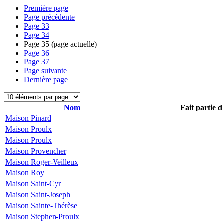
Première page
Page précédente
Page
33
Page
34
Page
35
(page actuelle)
Page
36
Page
37
Page suivante
Dernière page
Nom
Fait partie 
Maison Pinard
Maison Proulx
Maison Proulx
Maison Provencher
Maison Roger-Veilleux
Maison Roy
Maison Saint-Cyr
Maison Saint-Joseph
Maison Sainte-Thérèse
Maison Stephen-Proulx