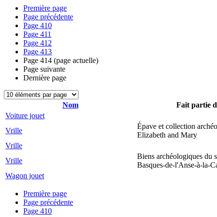
Première page
Page précédente
Page
410
Page
411
Page
412
Page
413
Page
414
(page actuelle)
Page suivante
Dernière page
Nom
Fait partie d
Voiture jouet
Épave et collection arché
Vrille
Elizabeth and Mary
Vrille
Biens archéologiques du s
Vrille
Basques-de-l'Anse-à-la-C
Wagon jouet
Première page
Page précédente
Page
410