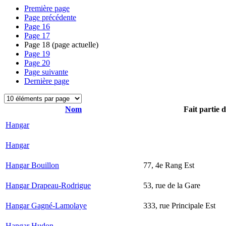
Première page
Page précédente
Page
16
Page
17
Page
18
(page actuelle)
Page
19
Page
20
Page suivante
Dernière page
Nom
Fait partie 
Hangar
Hangar
Hangar Bouillon
77, 4e Rang Est
Hangar Drapeau-Rodrigue
53, rue de la Gare
Hangar Gagné-Lamolaye
333, rue Principale Est
Hangar Hudon