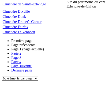
Site du patrimoine du can
Cimetière de Sainte-Edwidge
Edwidge-de-Clifton
Cimetière Dixville
Cimetière Doak
Cimetière Draper's Corner
Cimetière Fairfax
Cimetière Falkenhorst
Première page
Page précédente
Page
1
(page actuelle)
Page
2
Page
3
Page
4
Page suivante
Dernière page