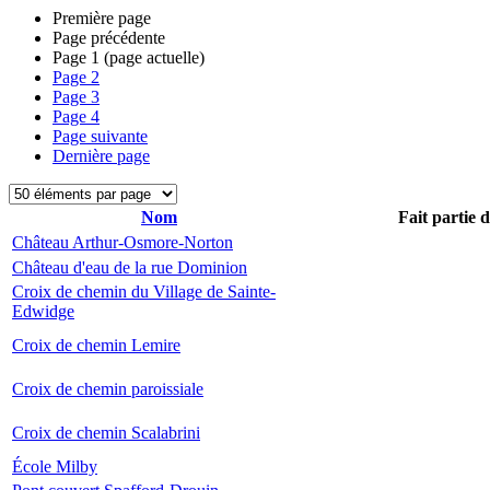
Première page
Page précédente
Page
1
(page actuelle)
Page
2
Page
3
Page
4
Page suivante
Dernière page
Nom
Fait partie 
Château Arthur-Osmore-Norton
Château d'eau de la rue Dominion
Croix de chemin du Village de Sainte-
Edwidge
Croix de chemin Lemire
Croix de chemin paroissiale
Croix de chemin Scalabrini
École Milby