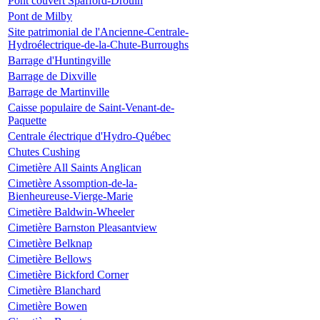
Pont couvert Spafford-Drouin
Pont de Milby
Site patrimonial de l'Ancienne-Centrale-
Hydroélectrique-de-la-Chute-Burroughs
Barrage d'Huntingville
Barrage de Dixville
Barrage de Martinville
Caisse populaire de Saint-Venant-de-
Paquette
Centrale électrique d'Hydro-Québec
Chutes Cushing
Cimetière All Saints Anglican
Cimetière Assomption-de-la-
Bienheureuse-Vierge-Marie
Cimetière Baldwin-Wheeler
Cimetière Barnston Pleasantview
Cimetière Belknap
Cimetière Bellows
Cimetière Bickford Corner
Cimetière Blanchard
Cimetière Bowen