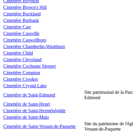
Cimetière Boynton
Cimetière Brown's Hill
Cimetière Buckland
Cimetière Burbank
Cimetière Carr
Cimetière Cassville
Cimetière Caswellboro
Cimetière Chamberlin-Washburn
Cimetière Child
Cimetière Cleveland
Cimetière Cochrane Sleeper
Cimetière Compton
Cimetière Crooker
Cimetière Crystal Lake
Site patrimonial de la Par
Cimetière de Saint-Edmond
Edmond
Cimetière de Saint-Henri
Cimetière de Saint-Herménégilde
Cimetière de Saint-Malo
Site du patrimoine de l'égl
Cimetière de Saint-Venant-de-Paquette
Venant-de-Paquette