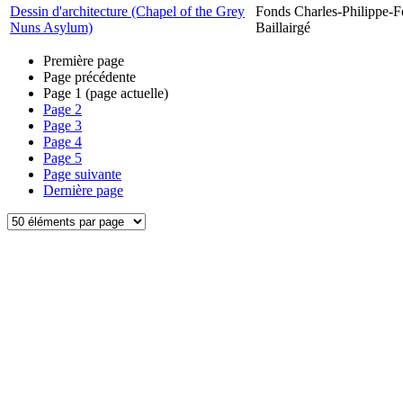
Dessin d'architecture (Chapel of the Grey
Fonds Charles-Philippe-F
Nuns Asylum)
Baillairgé
Première page
Page précédente
Page
1
(page actuelle)
Page
2
Page
3
Page
4
Page
5
Page suivante
Dernière page