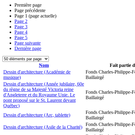
Première page
Page précédente
Page
1
(page actuelle)
Page
2
Page
3
Page
4
Page
5
Page suivante
Dernière page
Nom
Fait partie 
Dessin d'architecture (Académie de
Fonds Charles-Philippe-F
musique)
Baillairgé
Dessin d'architecture (Année jubilaire, 60e
du règne de sa Majesté Victoria reine
Fonds Charles-Philippe-F
d'Angleterre et du Royaume Unie. Le
Baillairgé
pont proposé sur le St. Laurent devant
Québec)
Fonds Charles-Philippe-F
Dessin d'architecture (Arc, tablette)
Baillairgé
Fonds Charles-Philippe-F
Dessin d'architecture (Asile de la Charité)
Baillairgé