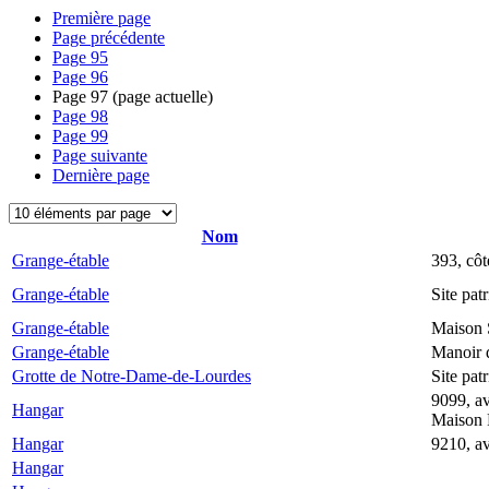
Première page
Page précédente
Page
95
Page
96
Page
97
(page actuelle)
Page
98
Page
99
Page suivante
Dernière page
Nom
Grange-étable
393, cô
Grange-étable
Site pa
Grange-étable
Maison 
Grange-étable
Manoir d
Grotte de Notre-Dame-de-Lourdes
Site pat
9099, a
Hangar
Maison 
Hangar
9210, a
Hangar