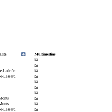
lité
Multimédias
e-Ladrière
de-Lessard
-Monts
-Monts
de-Lessard