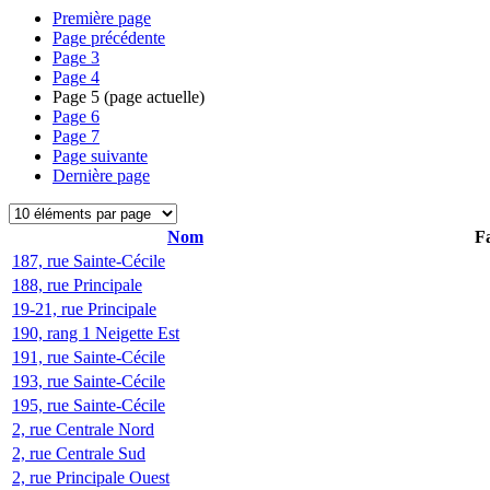
Première page
Page précédente
Page
3
Page
4
Page
5
(page actuelle)
Page
6
Page
7
Page suivante
Dernière page
Nom
Fa
187, rue Sainte-Cécile
188, rue Principale
19-21, rue Principale
190, rang 1 Neigette Est
191, rue Sainte-Cécile
193, rue Sainte-Cécile
195, rue Sainte-Cécile
2, rue Centrale Nord
2, rue Centrale Sud
2, rue Principale Ouest