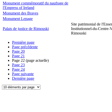
Monument commémoratif du naufrage de
l'Empress of Ireland
Monument des Braves
Monument Lepage
Site patrimonial de l'Ens
Palais de justice de Rimouski
Institutionnel-du-Centre-V
Rimouski
Première page
Page précédente
Page
20
Page
21
Page
22
(page actuelle)
Page
23
Page
24
Page suivante
Dernière page