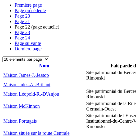
Première page
Page précédente
Page
20
Page
21
Page
22
(page actuelle)
Page
23
Page
24
Page suivante
Dernière page
Nom
Fait partie 
Site patrimonial du Berce
Maison James-J.-Jessop
Rimouski
Maison Jules-A.-Brillant
Site patrimonial du Berce
Maison Léopold-R.-D'Anjou
Rimouski
Site patrimonial de la Rue
Maison McKinnon
Germain-Ouest
Site patrimonial de l'Ens
Maison Portugais
Institutionnel-du-Centre-V
Rimouski
Maison située sur la route Centrale