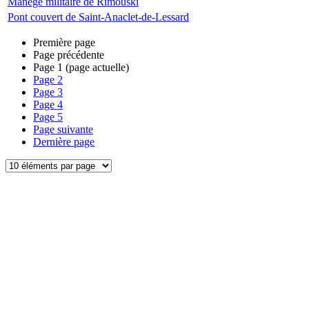
Manège militaire de Rimouski
Pont couvert de Saint-Anaclet-de-Lessard
Première page
Page précédente
Page
1
(page actuelle)
Page
2
Page
3
Page
4
Page
5
Page suivante
Dernière page