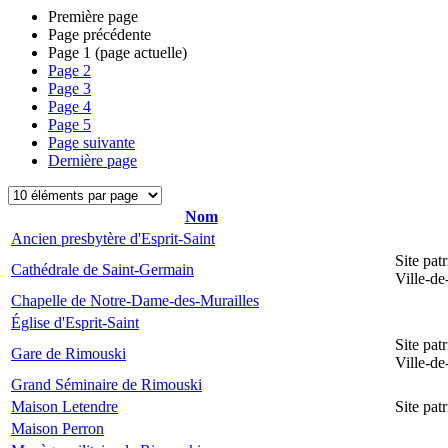
Première page
Page précédente
Page
1
(page actuelle)
Page
2
Page
3
Page
4
Page
5
Page suivante
Dernière page
Nom
Ancien presbytère d'Esprit-Saint
Site pat
Cathédrale de Saint-Germain
Ville-d
Chapelle de Notre-Dame-des-Murailles
Église d'Esprit-Saint
Site pat
Gare de Rimouski
Ville-d
Grand Séminaire de Rimouski
Maison Letendre
Site pa
Maison Perron